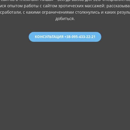
ся опытом работы с сайтом эротических массажей: рассказыва
сработали, с какими ограничениями столкнулись и каких резуль
добиться.
КОНСУЛЬТАЦИЯ +38-095-433-22-21