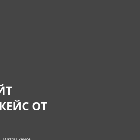
ЙТ
КЕЙС ОТ
 В этом кейсе