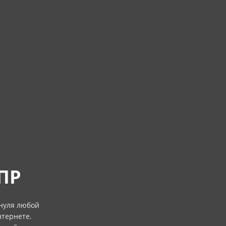
ПР
 нуля любой
нтернете.