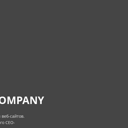
COMPANY
 веб-сайтов.
го СЕО-