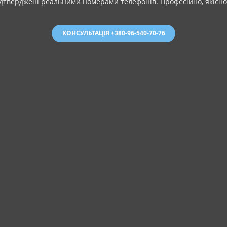
підтверджені реальними номерами телефонів. Професійно, якісно 
КОНСУЛЬТАЦІЯ +380-96-540-70-76