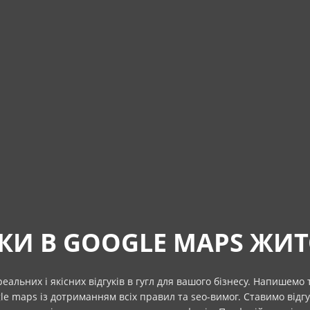
УКИ В GOOGLE MAPS ЖИ
еальних і якісних відгуків в гугл для вашого бізнесу. Напишемо
gle maps із дотриманням всіх правил та seo-вимог. Ставимо відг