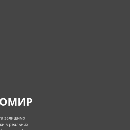
ТОМИР
 та залишимо
уки з реальних