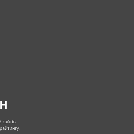
ОН
-сайтів.
райтингу.