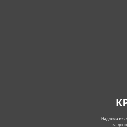
К
Надаємо весь
за допо