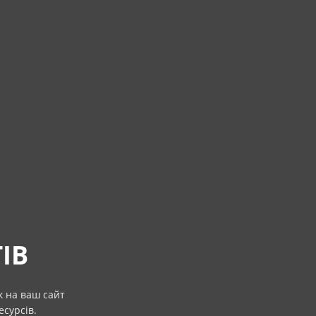
ІВ
к на ваш сайт
есурсів.